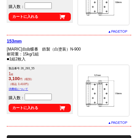
購入数：
カートに入れる
▲PAGETOP
153mm
[MARIC]自由蝶番 鉄製（白塗装）N-900
耐荷重：15kg/1組
■1組2枚入
製品番号 26_293_55
1
組
3,100
円（税別）
（税込 3,410円）
消費税について
購入数：
カートに入れる
▲PAGETOP