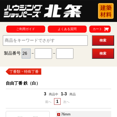
ご利用ガイド
よくある質問
カート
製品番号
－
－
丁番類・特殊丁番
自由丁番 鉄（白）
3
1-3
商品中
商品
1
前へ
次へ
76mm