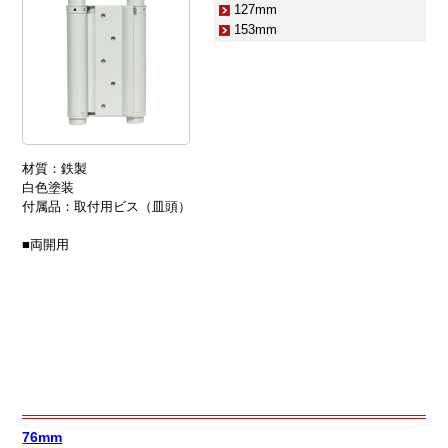
127mm
153mm
材質：鉄製
白色塗装
付属品：取付用ビス（皿頭）
■両開用
76mm