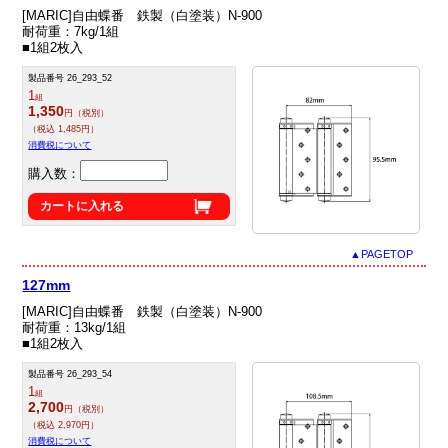
[MARIC]自由蝶番 鉄製（白塗装）N-900
耐荷重：7kg/1組
■1組2枚入
製品番号 26_293_52
1
組
1,350
円（税別）
（税込 1,485円）
消費税について
購入数：
カートに入れる
▲PAGETOP
127mm
[MARIC]自由蝶番 鉄製（白塗装）N-900
耐荷重：13kg/1組
■1組2枚入
製品番号 26_293_54
1
組
2,700
円（税別）
（税込 2,970円）
消費税について