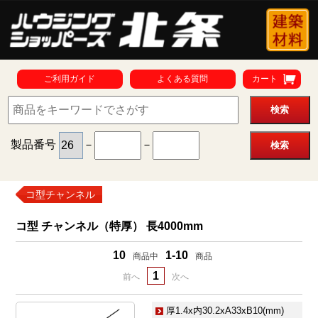
ご利用ガイド
よくある質問
カート
製品番号
－
－
コ型チャンネル
コ型 チャンネル（特厚） 長4000mm
10
1-10
商品中
商品
1
前へ
次へ
厚1.4x内30.2xA33xB10(mm)