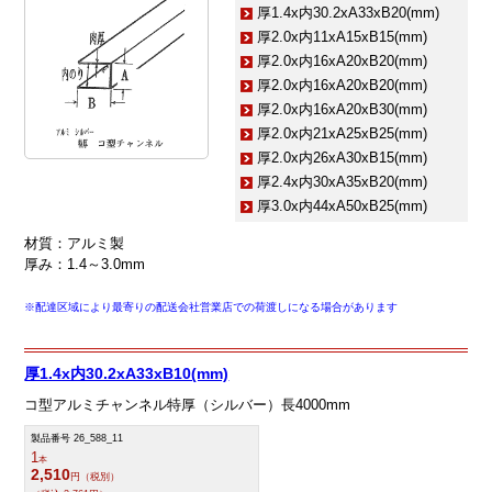
厚1.4x内30.2xA33xB20(mm)
厚2.0x内11xA15xB15(mm)
厚2.0x内16xA20xB20(mm)
厚2.0x内16xA20xB20(mm)
厚2.0x内16xA20xB30(mm)
厚2.0x内21xA25xB25(mm)
厚2.0x内26xA30xB15(mm)
厚2.4x内30xA35xB20(mm)
厚3.0x内44xA50xB25(mm)
材質：アルミ製
厚み：1.4～3.0mm
※配達区域により最寄りの配送会社営業店での荷渡しになる場合があります
厚1.4x内30.2xA33xB10(mm)
コ型アルミチャンネル特厚（シルバー）長4000mm
製品番号 26_588_11
1
本
2,510
円（税別）