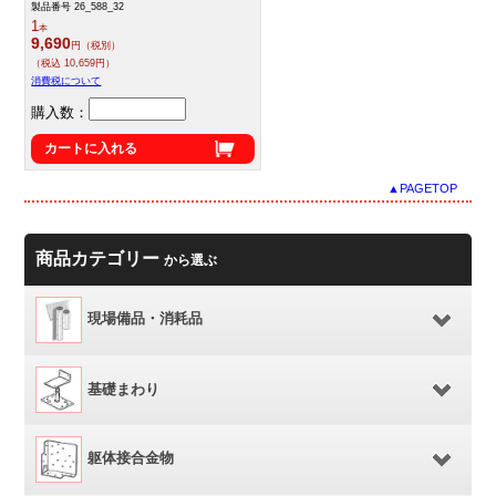
製品番号 26_588_32
1
本
9,690
円（税別）
（税込 10,659円）
消費税について
購入数：
カートに入れる
▲PAGETOP
商品カテゴリー
から選ぶ
現場備品・消耗品
基礎まわり
躯体接合金物