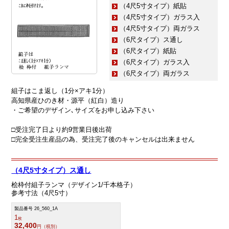
（4尺5寸タイプ）紙貼
（4尺5寸タイプ）ガラス入
（4尺5寸タイプ）両ガラス
（6尺タイプ）ス通し
（6尺タイプ）紙貼
（6尺タイプ）ガラス入
（6尺タイプ）両ガラス
組子はこま返し（1分×アキ1分）
高知県産ひのき材・源平（紅白）造り
・ご希望のデザイン､サイズをお申し込み下さい
□受注完了日より約9営業日後出荷
□完全受注生産品の為、受注完了後のキャンセルは出来ません
（4尺5寸タイプ）ス通し
桧枠付組子ランマ（デザイン1/千本格子）
参考寸法（4尺5寸）
製品番号 26_560_1A
1
枚
32,400
円（税別）