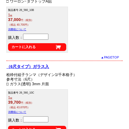
□ ワーロン･タフトップA貼
製品番号 26_560_10B
1
枚
37,000
円（税別）
（税込 40,700円）
消費税について
購入数：
カートに入れる
▲PAGETOP
（6尺タイプ）ガラス入
桧枠付組子ランマ（デザイン1/千本格子）
参考寸法（6尺）
□ ガラス(透明) 3mm 片面
製品番号 26_560_10C
1
枚
39,700
円（税別）
（税込 43,670円）
消費税について
購入数：