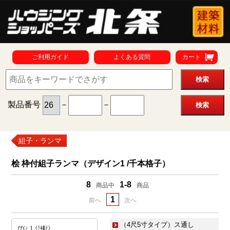
ご利用ガイド
よくある質問
カート
製品番号
－
－
組子・ランマ
桧 枠付組子ランマ（デザイン1 /千本格子）
8
1-8
商品中
商品
1
前へ
次へ
（4尺5寸タイプ）ス通し