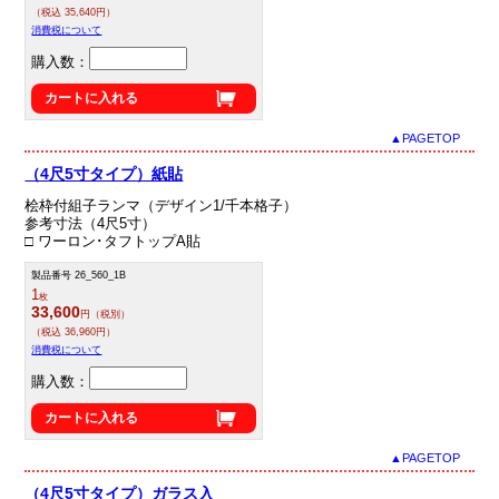
（税込 35,640円）
消費税について
購入数：
カートに入れる
▲PAGETOP
（4尺5寸タイプ）紙貼
桧枠付組子ランマ（デザイン1/千本格子）
参考寸法（4尺5寸）
□ ワーロン･タフトップA貼
製品番号 26_560_1B
1
枚
33,600
円（税別）
（税込 36,960円）
消費税について
購入数：
カートに入れる
▲PAGETOP
（4尺5寸タイプ）ガラス入