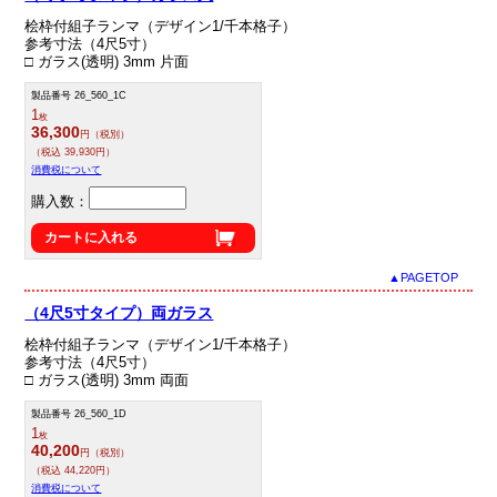
桧枠付組子ランマ（デザイン1/千本格子）
参考寸法（4尺5寸）
□ ガラス(透明) 3mm 片面
製品番号 26_560_1C
1
枚
36,300
円（税別）
（税込 39,930円）
消費税について
購入数：
カートに入れる
▲PAGETOP
（4尺5寸タイプ）両ガラス
桧枠付組子ランマ（デザイン1/千本格子）
参考寸法（4尺5寸）
□ ガラス(透明) 3mm 両面
製品番号 26_560_1D
1
枚
40,200
円（税別）
（税込 44,220円）
消費税について