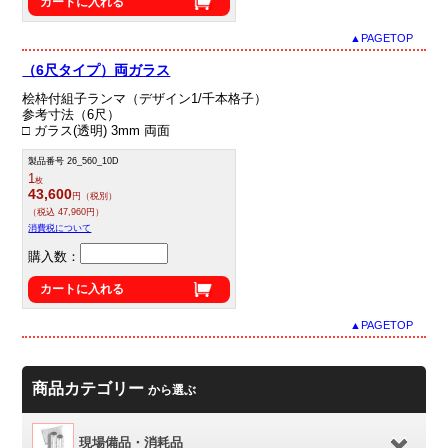
カートに入れる
▲PAGETOP
（6尺タイプ）両ガラス
桧枠付組子ランマ（デザイン1/千本格子）
参考寸法（6尺）
□ ガラス(透明) 3mm 両面
製品番号 26_560_10D
1
枚
43,600
円（税別）
（税込 47,960円）
消費税について
購入数：
カートに入れる
▲PAGETOP
商品カテゴリー
から選ぶ
現場備品・消耗品