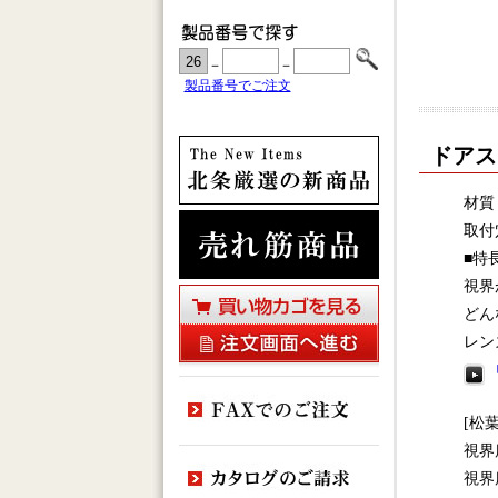
－
－
製品番号でご注文
ドアス
材質
取付
■特
視界
どん
レン
[松
視界
視界