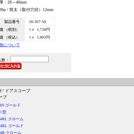
厚：28～40mm
28φ / 筒太（取付穴径）12mm
製品番号
26-307-58
価 （税別）
1ヶ 1,730円
価 （税込）
1ヶ 1,903円
税について
入数：
ド/ ドアスコープ
ープ
20S ゴールド
Ⅱ型
14RL クローム
14RL ゴールド
14R クローム