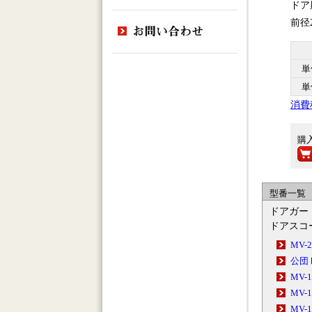
ドア
前径
単
単
消費
購
型番一覧
ドアガー
ドアスコ
MV-
公団
MV-
MV-
MV-