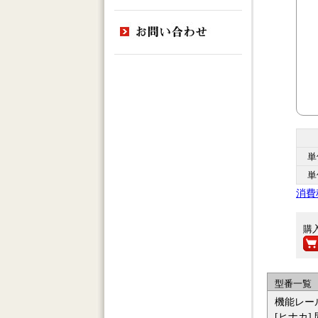
単
単
消費
購
型番一覧
機能レー
[ヒナカ]