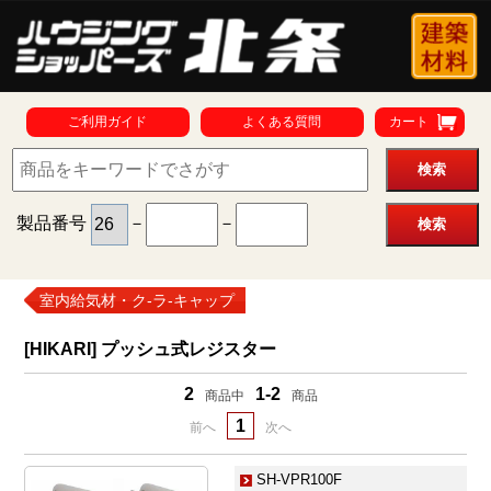
ご利用ガイド
よくある質問
カート
製品番号
－
－
室内給気材・ク-ラ-キャップ
[HIKARI] プッシュ式レジスター
2
1-2
商品中
商品
1
前へ
次へ
SH-VPR100F