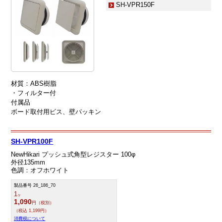
SH-VPR150F
材質：ABS樹脂
・フィルター付
付属品
ボード取付用ビス、壁パッキン
SH-VPR100F
NewHikari プッシュ式角型レジスター 100φ
外径135mm
色調：オフホワイト
製品番号 26_186_70
1
ヶ
1,090
円（税別）
（税込 1,199円）
消費税について