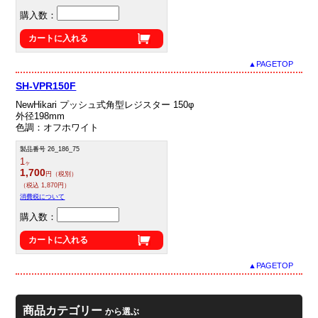
購入数：
カートに入れる
▲PAGETOP
SH-VPR150F
NewHikari プッシュ式角型レジスター 150φ
外径198mm
色調：オフホワイト
製品番号 26_186_75
1
ヶ
1,700
円（税別）
（税込 1,870円）
消費税について
購入数：
カートに入れる
▲PAGETOP
商品カテゴリー
から選ぶ