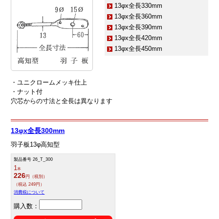
13φx全長330mm
13φx全長360mm
13φx全長390mm
13φx全長420mm
13φx全長450mm
・ユニクロームメッキ仕上
・ナット付
穴芯からの寸法と全長は異なります
13φx全長300mm
羽子板13φ高知型
製品番号 26_T_300
1
本
226
円（税別）
（税込 249円）
消費税について
購入数：