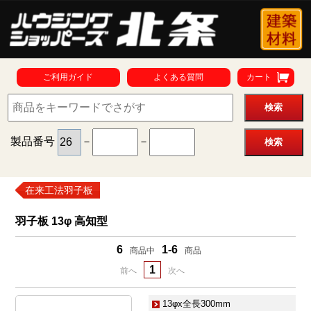
ご利用ガイド
よくある質問
カート
製品番号
－
－
在来工法羽子板
羽子板 13φ 高知型
6
1-6
商品中
商品
1
前へ
次へ
13φx全長300mm