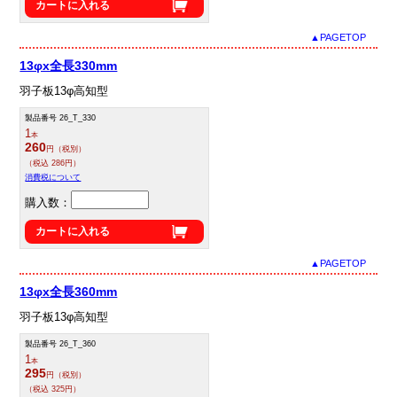
カートに入れる
▲PAGETOP
13φx全長330mm
羽子板13φ高知型
製品番号 26_T_330
1
本
260
円（税別）
（税込 286円）
消費税について
購入数：
カートに入れる
▲PAGETOP
13φx全長360mm
羽子板13φ高知型
製品番号 26_T_360
1
本
295
円（税別）
（税込 325円）