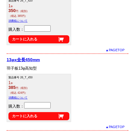
製品番号 26_T_420
1
本
350
円（税別）
（税込 385円）
消費税について
購入数：
カートに入れる
▲PAGETOP
13φx全長450mm
羽子板13φ高知型
製品番号 26_T_450
1
本
385
円（税別）
（税込 424円）
消費税について
購入数：
カートに入れる
▲PAGETOP