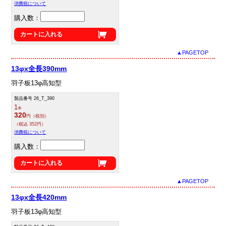
消費税について
購入数：
カートに入れる
▲PAGETOP
13φx全長390mm
羽子板13φ高知型
製品番号 26_T_390
1
本
320
円（税別）
（税込 352円）
消費税について
購入数：
カートに入れる
▲PAGETOP
13φx全長420mm
羽子板13φ高知型