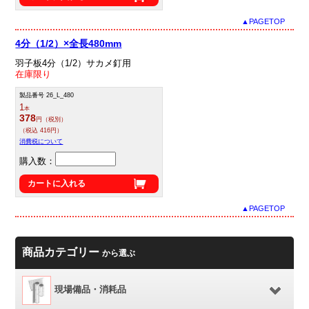
▲PAGETOP
4分（1/2）×全長480mm
羽子板4分（1/2）サカメ釘用
在庫限り
製品番号 26_L_480
1
本
378
円（税別）
（税込 416円）
消費税について
購入数：
カートに入れる
▲PAGETOP
商品カテゴリー
から選ぶ
現場備品・消耗品