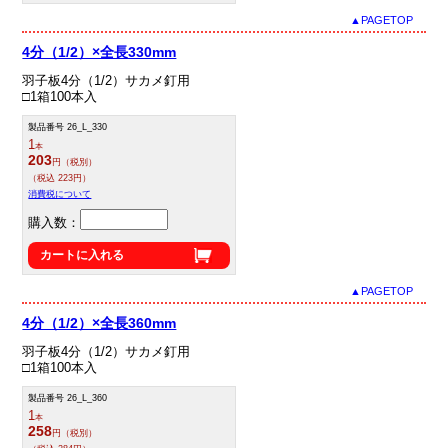
▲PAGETOP
4分（1/2）×全長330mm
羽子板4分（1/2）サカメ釘用
□1箱100本入
製品番号 26_L_330
1
本
203
円（税別）
（税込 223円）
消費税について
購入数：
カートに入れる
▲PAGETOP
4分（1/2）×全長360mm
羽子板4分（1/2）サカメ釘用
□1箱100本入
製品番号 26_L_360
1
本
258
円（税別）