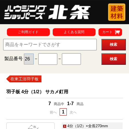
ご利用ガイド
よくある質問
カート
製品番号
－
－
在来工法羽子板
羽子板 4分（1/2） サカメ釘用
7
1-7
商品中
商品
1
前へ
次へ
4分（1/2）×全長270mm