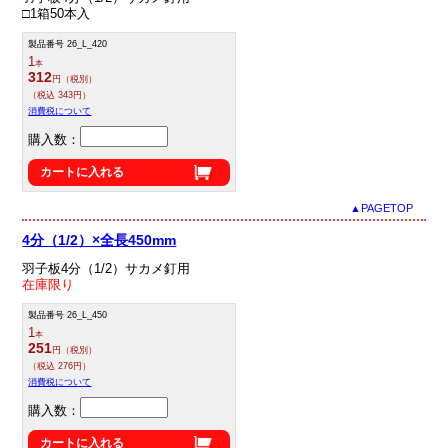
□1箱50本入
製品番号 26_L_420
1
本
312
円（税別）
（税込 343円）
消費税について
購入数：
カートに入れる
▲PAGETOP
4分（1/2）×全長450mm
羽子板4分（1/2）サカメ釘用
在庫限り
製品番号 26_L_450
1
本
251
円（税別）
（税込 276円）
消費税について
購入数：
カートに入れる