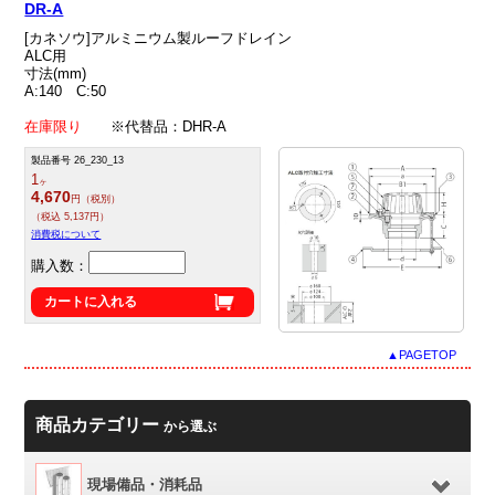
DR-A
[カネソウ]アルミニウム製ルーフドレイン
ALC用
寸法(mm)
A:140 C:50
在庫限り
※代替品：DHR-A
製品番号 26_230_13
1
ヶ
4,670
円（税別）
（税込 5,137円）
消費税について
購入数：
カートに入れる
▲PAGETOP
商品カテゴリー
から選ぶ
現場備品・消耗品