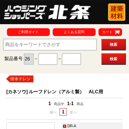
ご利用ガイド
よくある質問
カート
製品番号
－
－
排水ドレン
[カネソウ] ルーフドレン（アルミ製） ALC用
1
1-1
商品中
商品
1
前へ
次へ
DR-A