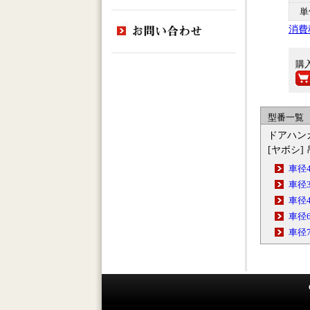
単
消費
購
型番一覧
ドアハン
[ヤボシ]
車径4
車径3
車径4
車径6
車径7