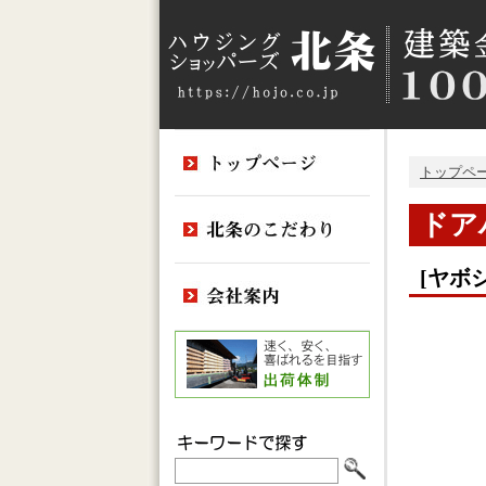
トップペ
ドア
[ヤボ