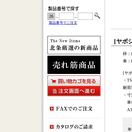
－
－
製品番号でご注文
[ヤボ
枠：
車：
[ヤ
・TS
耐荷重
・寸
車径
A338
単