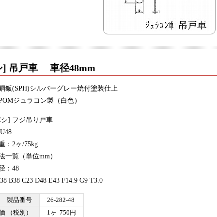
シ] 吊戸車 車径48mm
鋼鈑(SPH)シルバーグレー焼付塗装仕上
POMジュラコン製（白色）
ボシ] フジ吊り戸車
U48
：2ヶ/75kg
法一覧（単位mm）
：48
 B38 C23 D48 E43 F14.9 G9 T3.0
製品番号
26-282-48
価 （税別）
1ヶ 750円