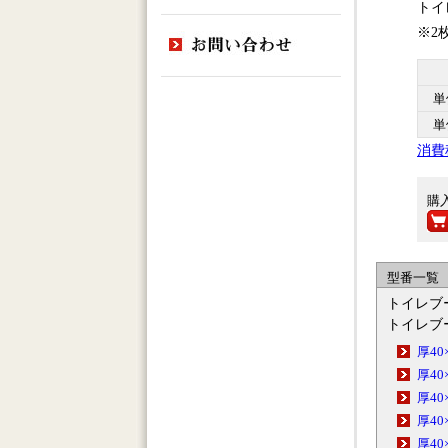
トイ
※2
単
単
消費
購
型番一覧
トイレブ
トイレブ
厚40×
厚40
厚40×
厚40×
厚40×