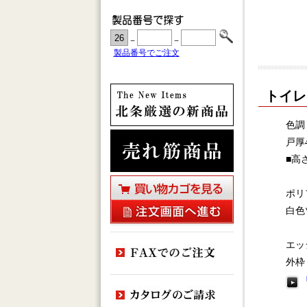
－
－
製品番号でご注文
トイレブ
色調
戸厚
■高さ
ポリ
白色
エッ
外枠