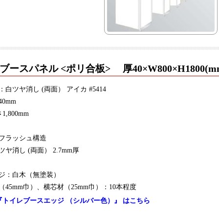
ースパネル <ポリ合板> 厚40×W800×H1800(m
：白ツヤ消し (両面） アイカ #5414
40mm
1,800mm
フラッシュ構造
ツヤ消し (両面） 2.7mm厚
ジ：白木（無塗装）
（45mm巾）、横芯材（25mm巾）：10本程度
『トイレブースエッジ （シルバー色）』 はこちら