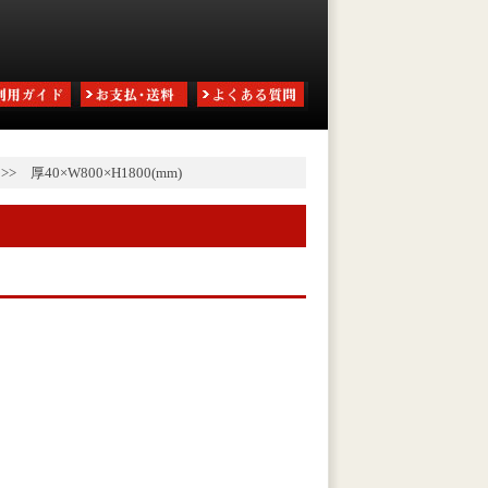
>>
厚40×W800×H1800(mm)