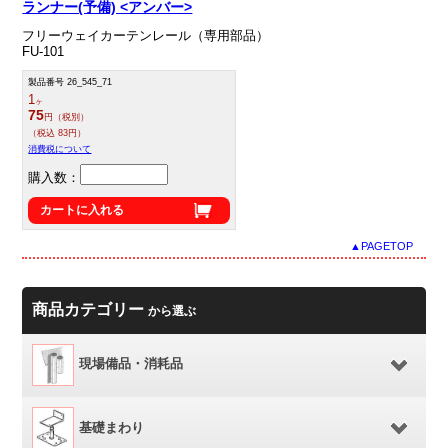
ランナー(予備) <アンバー>
フリーウェイカーテンレール（専用部品）
FU-101
製品番号 26_545_71
1
ヶ
75
円（税別）
（税込 83円）
消費税について
購入数：
カートに入れる
▲PAGETOP
商品カテゴリー
から選ぶ
現場備品・消耗品
基礎まわり