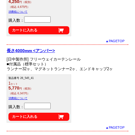
4,250
円（税別）
（税込 4,675円）
消費税について
購入数：
カートに入れる
▲PAGETOP
長さ4000mm <アンバー>
[日中製作所] フリーウェイカーテンレール
■付属品（標準セット）
ランナー32ヶ、マグネットランナー2ヶ、エンドキャップ2ヶ
製品番号 26_545_41
1
セット
5,770
円（税別）
（税込 6,347円）
消費税について
購入数：
カートに入れる
▲PAGETOP