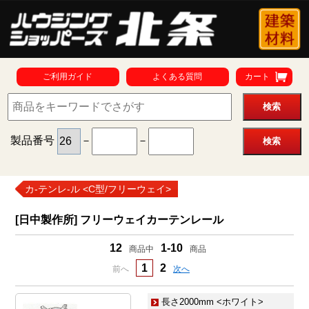
ご利用ガイド
よくある質問
カート
製品番号
－
－
カ-テンレ-ル <C型/フリーウェイ>
[日中製作所] フリーウェイカーテンレール
12
1-10
商品中
商品
1
2
前へ
次へ
長さ2000mm <ホワイト>