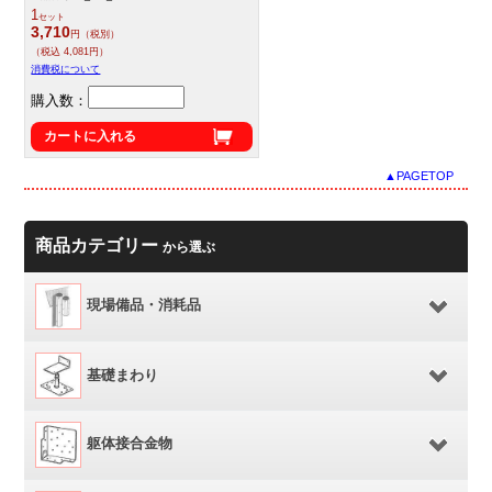
1
セット
3,710
円（税別）
（税込 4,081円）
消費税について
購入数：
カートに入れる
▲PAGETOP
商品カテゴリー
から選ぶ
現場備品・消耗品
基礎まわり
躯体接合金物