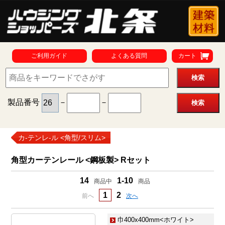
ご利用ガイド
よくある質問
カート
製品番号
－
－
カ-テンレ-ル <角型/スリム>
角型カーテンレール <鋼板製> Rセット
14
1-10
商品中
商品
1
2
前へ
次へ
巾400x400mm<ホワイト>