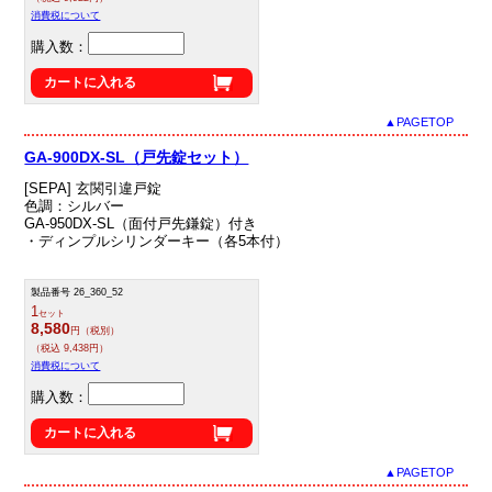
消費税について
購入数：
カートに入れる
▲PAGETOP
GA-900DX-SL（戸先錠セット）
[SEPA] 玄関引違戸錠
色調：シルバー
GA-950DX-SL（面付戸先鎌錠）付き
・ディンプルシリンダーキー（各5本付）
製品番号 26_360_52
1
セット
8,580
円（税別）
（税込 9,438円）
消費税について
購入数：
カートに入れる
▲PAGETOP