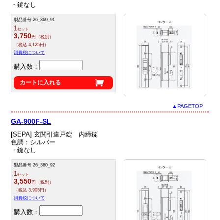
・鍵なし
製品番号 26_360_91
1
セット
3,750
円（税別）
（税込 4,125円）
消費税について
購入数：
カートに入れる
▲PAGETOP
GA-900F-SL
[SEPA] 玄関引違戸錠 内締錠
色調：シルバー
・鍵なし
製品番号 26_360_92
1
セット
3,550
円（税別）
（税込 3,905円）
消費税について
購入数：