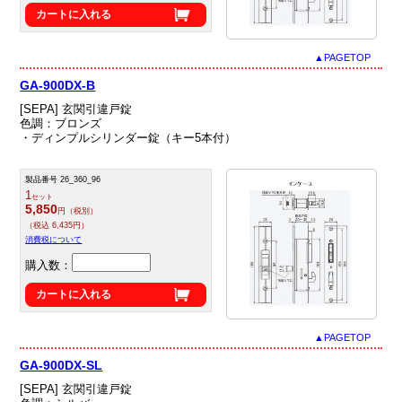
カートに入れる
▲PAGETOP
GA-900DX-B
[SEPA] 玄関引違戸錠
色調：ブロンズ
・ディンプルシリンダー錠（キー5本付）
製品番号 26_360_96
1
セット
5,850
円（税別）
（税込 6,435円）
消費税について
購入数：
カートに入れる
▲PAGETOP
GA-900DX-SL
[SEPA] 玄関引違戸錠