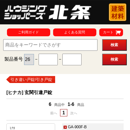
ご利用ガイド
よくある質問
カート
製品番号
－
－
引き違い戸錠/引き戸錠
[ヒナカ] 玄関引違戸錠
6
1-6
商品中
商品
1
前へ
次へ
GA-900F-B