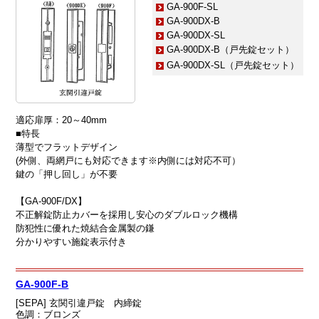
GA-900F-SL
GA-900DX-B
GA-900DX-SL
GA-900DX-B（戸先錠セット）
GA-900DX-SL（戸先錠セット）
適応扉厚：20～40mm
■特長
薄型でフラットデザイン
(外側、両網戸にも対応できます※内側には対応不可）
鍵の「押し回し」が不要
【GA-900F/DX】
不正解錠防止カバーを採用し安心のダブルロック機構
防犯性に優れた焼結合金属製の鎌
分かりやすい施錠表示付き
GA-900F-B
[SEPA] 玄関引違戸錠 内締錠
色調：ブロンズ