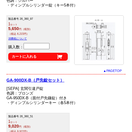
色調：シルバー
・ディンプルシリンダー錠（キー5本付）
製品番号 26_360_97
1
セット
5,650
円（税別）
（税込 6,215円）
消費税について
購入数：
カートに入れる
▲PAGETOP
GA-900DX-B（戸先錠セット）
[SEPA] 玄関引違戸錠
色調：ブロンズ
GA-950DX-B（面付戸先鎌錠）付き
・ディンプルシリンダーキー（各5本付）
製品番号 26_360_51
1
セット
9,020
円（税別）
（税込 9,922円）