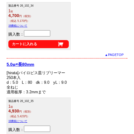
製品番号 26_102_34
1
箱
4,700
円（税別）
（税込 5,170円）
消費税について
購入数：
カートに入れる
▲PAGETOP
5.0φ×長80mm
[hirata]パイロビス皿リブリーマー
250本入
d：5.0 L：80 dk：9.0 yL：9.0
全ねじ
適用板厚：3.2mmまで
製品番号 26_102_35
1
箱
4,930
円（税別）
（税込 5,423円）
消費税について
購入数：