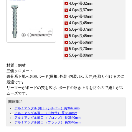
4.0φ×長32mm
4.0φ×長37mm
4.0φ×長40mm
4.0φ×長45mm
5.0φ×長37mm
5.0φ×長45mm
5.0φ×長60mm
5.0φ×長70mm
5.0φ×長80mm
材質：鋼材
三価クロメート
鉄骨系下地へ各種ボード(屋根､外装･内装､床､天井)を取り付けるのに
最適です｡
リーマーがボードの穴を広げ､ボードの浮き上りを防ぐので施工がス
ムーズです｡
関連商品
アルミアングル 薄口（シルバー）長3640mm
アルミアングル薄口 （白焼付） 長3640mm
アルミアングル薄口 （ブロンズ） 長3640mm
アルミアングル薄口 （ブラック） 長3640mm