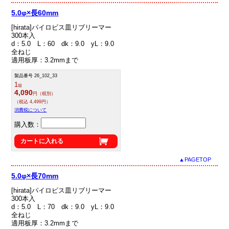
5.0φ×長60mm
[hirata]パイロビス皿リブリーマー
300本入
d：5.0 L：60 dk：9.0 yL：9.0
全ねじ
適用板厚：3.2mmまで
製品番号 26_102_33
1
箱
4,090
円（税別）
（税込 4,499円）
消費税について
購入数：
カートに入れる
▲PAGETOP
5.0φ×長70mm
[hirata]パイロビス皿リブリーマー
300本入
d：5.0 L：70 dk：9.0 yL：9.0
全ねじ
適用板厚：3.2mmまで