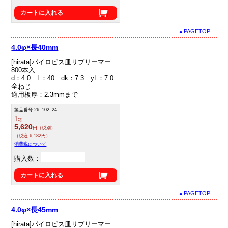
カートに入れる
▲PAGETOP
4.0φ×長40mm
[hirata]パイロビス皿リブリーマー
800本入
d：4.0 L：40 dk：7.3 yL：7.0
全ねじ
適用板厚：2.3mmまで
製品番号 26_102_24
1
箱
5,620
円（税別）
（税込 6,182円）
消費税について
購入数：
カートに入れる
▲PAGETOP
4.0φ×長45mm
[hirata]パイロビス皿リブリーマー