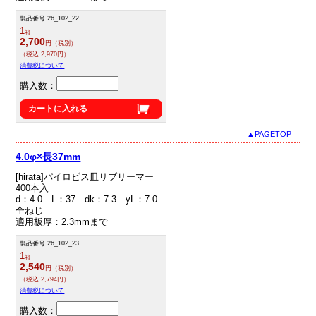
製品番号 26_102_22
1
箱
2,700
円（税別）
（税込 2,970円）
消費税について
購入数：
カートに入れる
▲PAGETOP
4.0φ×長37mm
[hirata]パイロビス皿リブリーマー
400本入
d：4.0 L：37 dk：7.3 yL：7.0
全ねじ
適用板厚：2.3mmまで
製品番号 26_102_23
1
箱
2,540
円（税別）
（税込 2,794円）
消費税について
購入数：