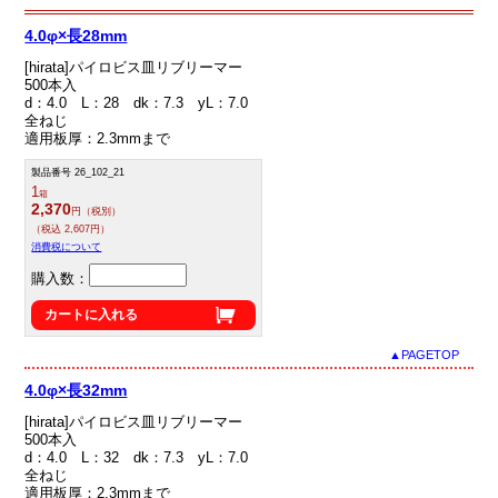
4.0φ×長28mm
[hirata]パイロビス皿リブリーマー
500本入
d：4.0 L：28 dk：7.3 yL：7.0
全ねじ
適用板厚：2.3mmまで
製品番号 26_102_21
1
箱
2,370
円（税別）
（税込 2,607円）
消費税について
購入数：
カートに入れる
▲PAGETOP
4.0φ×長32mm
[hirata]パイロビス皿リブリーマー
500本入
d：4.0 L：32 dk：7.3 yL：7.0
全ねじ
適用板厚：2.3mmまで