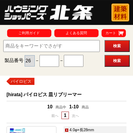
ご利用ガイド
よくある質問
カート
製品番号
－
－
パイロビス
[hirata] パイロビス 皿リブリーマー
10
1-10
商品中
商品
1
前へ
次へ
4.0φ×長28mm