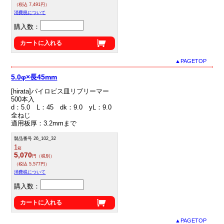
（税込 7,491円）
消費税について
購入数：
カートに入れる
▲PAGETOP
5.0φ×長45mm
[hirata]パイロビス皿リブリーマー
500本入
d：5.0 L：45 dk：9.0 yL：9.0
全ねじ
適用板厚：3.2mmまで
製品番号 26_102_32
1
箱
5,070
円（税別）
（税込 5,577円）
消費税について
購入数：
カートに入れる
▲PAGETOP