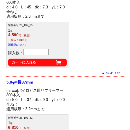
600本入
d：4.0 L：45 dk：7.3 yL：7.0
全ねじ
適用板厚：2.3mmまで
製品番号 26_102_25
1
箱
4,590
円（税別）
（税込 5,049円）
消費税について
購入数：
カートに入れる
▲PAGETOP
5.0φ×長37mm
[hirata]パイロビス皿リブリーマー
800本入
d：5.0 L：37 dk：9.0 yL：9.0
全ねじ
適用板厚：3.2mmまで
製品番号 26_102_31
1
箱
6,810
円（税別）