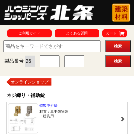
ご利用ガイド
よくある質問
カート
製品番号
－
－
オンラインショップ
ネジ締り・補助錠
特製中折締
材質：真中鋳物製
・建具用