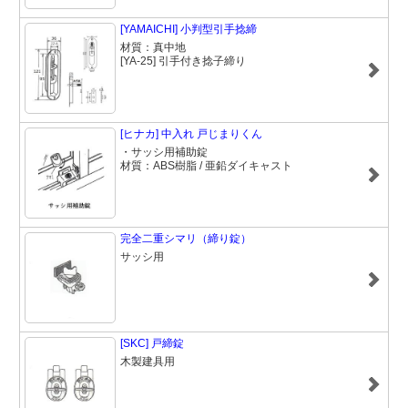
[YAMAICHI] 小判型引手捻締
材質：真中地
[YA-25] 引手付き捻子締り
[ヒナカ] 中入れ 戸じまりくん
・サッシ用補助錠
材質：ABS樹脂 / 亜鉛ダイキャスト
完全二重シマリ（締り錠）
サッシ用
[SKC] 戸締錠
木製建具用