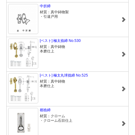
中折締
材質：真中鋳物製
・引違戸用
[ベスト] 極太捻締 No.530
材質：真中鋳物
本磨仕上
[ベスト] 極太丸球捻締 No.525
材質：真中鋳物
本磨仕上
都捻締
材質：クローム
・クローム石目仕上