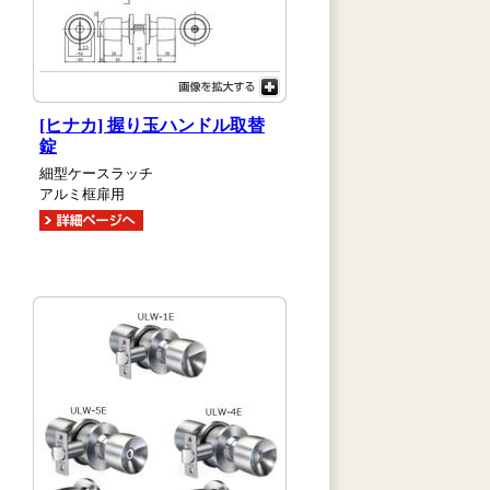
[ヒナカ] 握り玉ハンドル取替
錠
細型ケースラッチ
アルミ框扉用