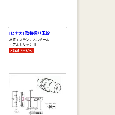
[ヒナカ] 取替握り玉錠
材質：ステンレススチール
・アルミサッシ用