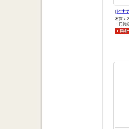
[ヒナ
材質：ス
・円筒