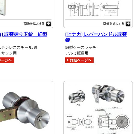
カ] 取替握り玉錠 細型
[ヒナカ] レバーハンドル取替
錠
ステンレススチール/鉄
細型ケースラッチ
ミサッシ用
アルミ框扉用