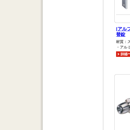
[アル
替錠
材質：
・アル