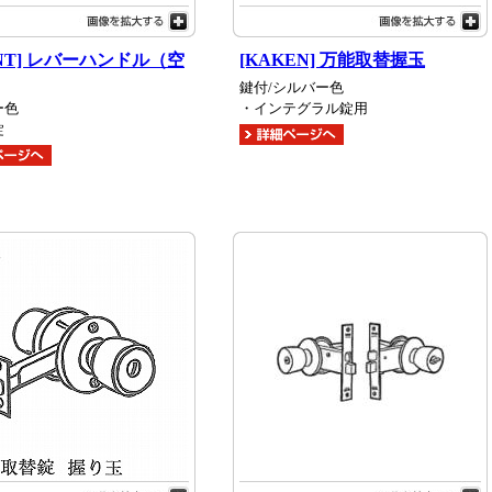
ENT] レバーハンドル（空
[KAKEN] 万能取替握玉
鍵付/シルバー色
ー色
・インテグラル錠用
錠