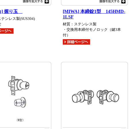
カ] 握り玉
[MIWA] 本締錠1型 145HMD-
1LSF
テンレス製(SUS304)
錠
材質：ステンレス製
・交換用本締付モノロック（鍵3本
付）