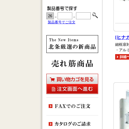
－
－
製品番号でご注文
[ヒナ
細框扉
・アル