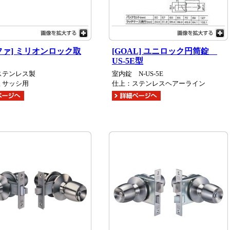
ファ] ミリオンロック取
[GOAL] ユニロック円筒錠
US-5E型
ステンレス製
室内錠 N-US-5E
ミサッシ用
仕上：ステンレスヘアーライン