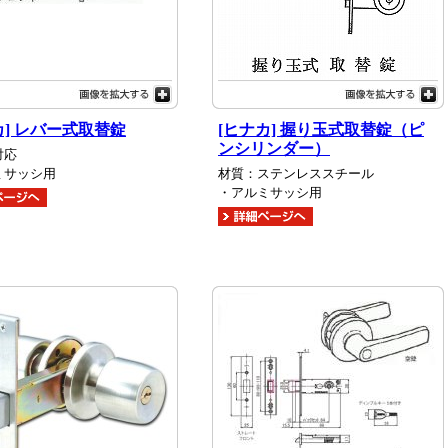
カ] レバー式取替錠
[ヒナカ] 握り玉式取替錠（ピ
ンシリンダー）
対応
ミサッシ用
材質：ステンレススチール
・アルミサッシ用