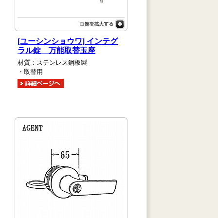
[ユーシンショウワ] インテグ
ラル錠 万能取替玉座
材質：ステンレス鋼板製
・取替用