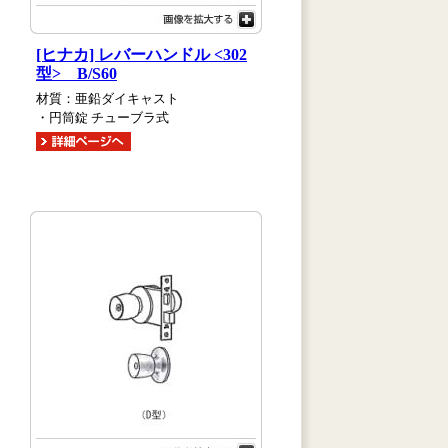
[ヒナカ] レバーハンドル <302
型> B/S60
材質：亜鉛ダイキャスト
・円筒錠 チューブラ式