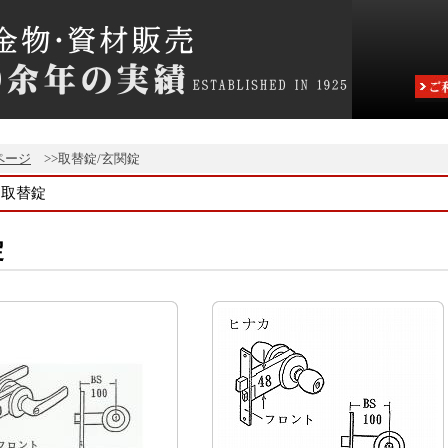
ページ
>>取替錠/玄関錠
取替錠
錠