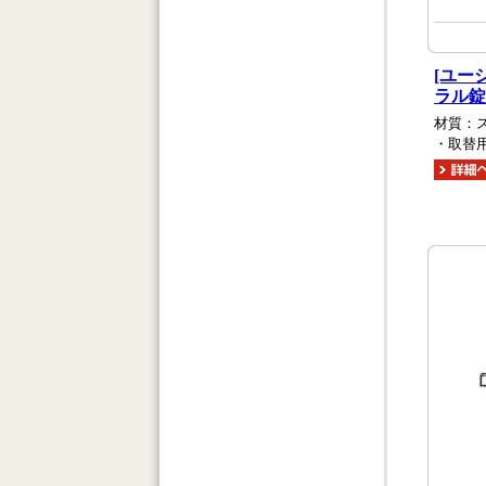
[ユー
ラル錠
材質：
・取替