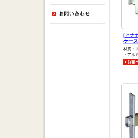
[ヒナ
ケース
材質：
・アル