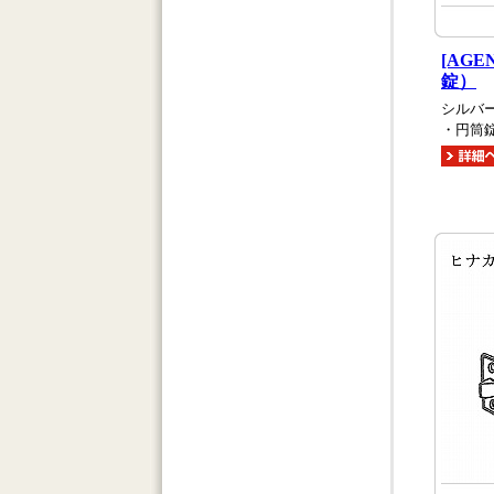
[AG
錠）
シルバ
・円筒