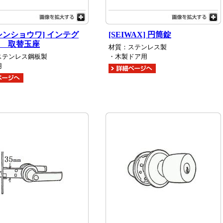
シンショウワ] インテグ
[SEIWAX] 円筒錠
 取替玉座
材質：ステンレス製
ステンレス鋼板製
・木製ドア用
用