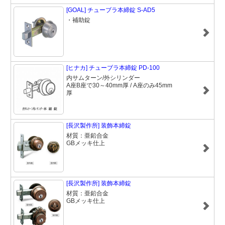
[GOAL] チューブラ本締錠 S-AD5
・補助錠
[ヒナカ] チューブラ本締錠 PD-100
内サムターン/外シリンダー
A座B座で30～40mm厚 / A座のみ45mm
厚
[長沢製作所] 装飾本締錠
材質：亜鉛合金
GBメッキ仕上
[長沢製作所] 装飾本締錠
材質：亜鉛合金
GBメッキ仕上