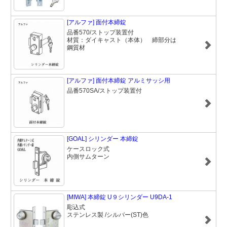
[アルファ] 面付本締錠
品番570/ストップ装置付
材質：ダイキャスト（本体） 締部分は
鋼質材
[アルファ] 面付本締錠 アルミサッシ用
品番570SA/ストップ装置付
[GOAL] シリンダー 本締錠
ケースロック式
内側サムターン
[MIWA] 本締錠 U９シリンダー U9DA-1
彫込式
ステンレス製 /シルバー(ST)色