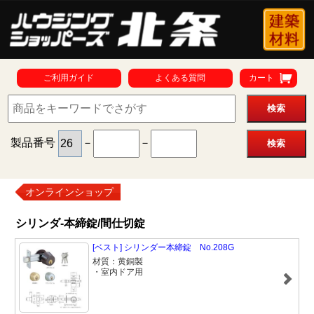
ご利用ガイド
よくある質問
カート
製品番号
－
－
オンラインショップ
シリンダ-本締錠/間仕切錠
[ベスト] シリンダー本締錠 No.208G
材質：黄銅製
・室内ドア用