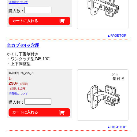
消費税について
購入数：
カートに入れる
▲PAGETOP
全カブセ4ッ穴座
かくし丁番刎付き
・ワンタッチ型Z45‐19C
・上下調整型
製品番号 26_295_73
1
ヶ
290
円（税別）
（税込 319円）
消費税について
購入数：
カートに入れる
▲PAGETOP