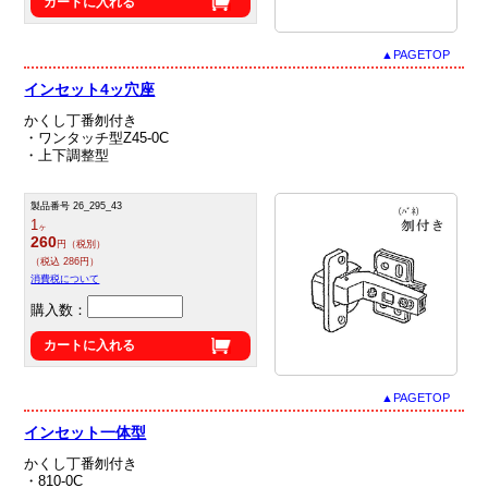
カートに入れる
▲PAGETOP
インセット4ッ穴座
かくし丁番刎付き
・ワンタッチ型Z45‐0C
・上下調整型
製品番号 26_295_43
1
ヶ
260
円（税別）
（税込 286円）
消費税について
購入数：
カートに入れる
▲PAGETOP
インセット一体型
かくし丁番刎付き
・810‐0C