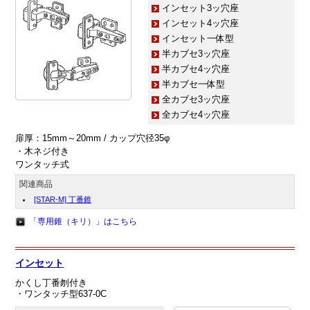
インセット3ッ穴座
インセット4ッ穴座
インセット一体型
半カブセ3ッ穴座
半カブセ4ッ穴座
半カブセ一体型
全カブセ3ッ穴座
全カブセ4ッ穴座
扉厚：15mm～20mm / カップ穴径35φ
・木ネジ付き
ワンタッチ式
関連商品
[STAR-M] 丁番錐
「専用錐（キリ）」はこちら
インセット
かくし丁番刎付き
・ワンタッチ型637‐0C