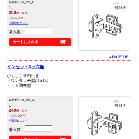
製品番号 26_295_41
1
ヶ
200
円（税別）
（税込 220円）
消費税について
購入数：
カートに入れる
▲PAGETOP
インセット3ッ穴座
かくし丁番刎付き
・ワンタッチ型Z15‐0C
・上下調整型
製品番号 26_295_42
1
ヶ
240
円（税別）
（税込 264円）
消費税について
購入数：