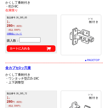
かくし丁番刎付き
・813‐9C
在庫限り
製品番号 26_295_65
1
ヶ
280
円（税別）
（税込 308円）
消費税について
購入数：
カートに入れる
▲PAGETOP
全カブセ3ッ穴座
かくし丁番刎付き
・ワンタッチ型Z15-19C
・上下調整型
製品番号 26_295_72
1
ヶ
280
円（税別）
（税込 308円）