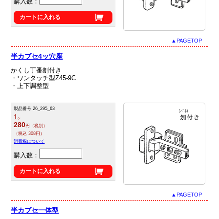
購入数：
カートに入れる
▲PAGETOP
半カブセ4ッ穴座
かくし丁番刎付き
・ワンタッチ型Z45‐9C
・上下調整型
製品番号 26_295_63
1
ヶ
280
円（税別）
（税込 308円）
消費税について
購入数：
カートに入れる
▲PAGETOP
半カブセ一体型