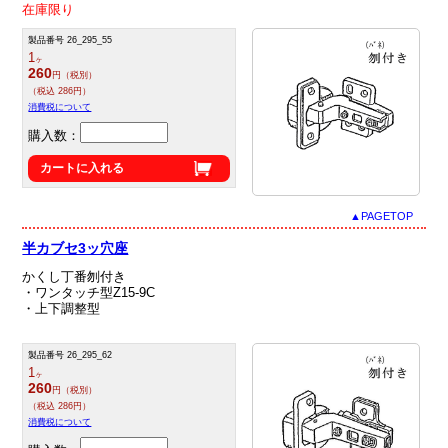
在庫限り
製品番号 26_295_55
1
ヶ
260
円（税別）
（税込 286円）
消費税について
購入数：
カートに入れる
▲PAGETOP
半カブセ3ッ穴座
かくし丁番刎付き
・ワンタッチ型Z15‐9C
・上下調整型
製品番号 26_295_62
1
ヶ
260
円（税別）
（税込 286円）
消費税について