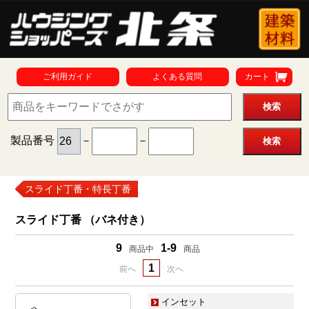
ご利用ガイド
よくある質問
カート
製品番号
－
－
スライド丁番・特長丁番
スライド丁番 （バネ付き）
9
1-9
商品中
商品
1
前へ
次へ
インセット