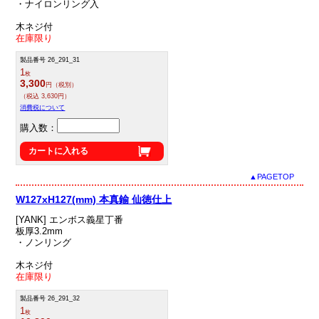
・ナイロンリング入
木ネジ付
在庫限り
製品番号 26_291_31
1
枚
3,300
円（税別）
（税込 3,630円）
消費税について
購入数：
カートに入れる
▲PAGETOP
W127xH127(mm) 本真鍮 仙徳仕上
[YANK] エンボス義星丁番
板厚3.2mm
・ノンリング
木ネジ付
在庫限り
製品番号 26_291_32
1
枚