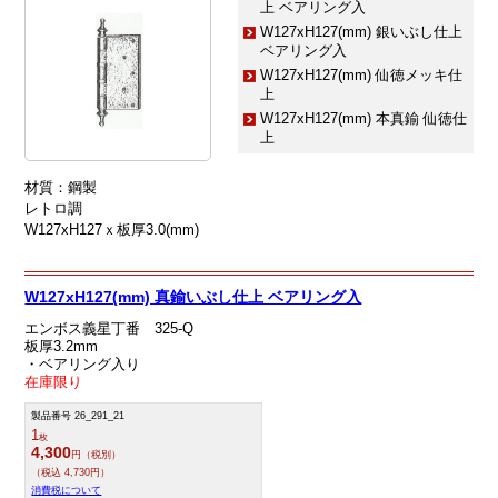
上 ベアリング入
W127xH127(mm) 銀いぶし仕上
ベアリング入
W127xH127(mm) 仙徳メッキ仕
上
W127xH127(mm) 本真鍮 仙徳仕
上
材質：鋼製
レトロ調
W127xH127ｘ板厚3.0(mm)
W127xH127(mm) 真鍮いぶし仕上 ベアリング入
エンボス義星丁番 325-Q
板厚3.2mm
・ベアリング入り
在庫限り
製品番号 26_291_21
1
枚
4,300
円（税別）
（税込 4,730円）
消費税について