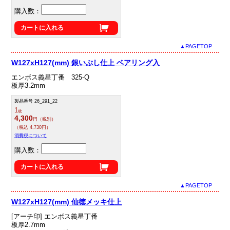
購入数：
カートに入れる
▲PAGETOP
W127xH127(mm) 銀いぶし仕上 ベアリング入
エンボス義星丁番 325-Q
板厚3.2mm
製品番号 26_291_22
1
枚
4,300
円（税別）
（税込 4,730円）
消費税について
購入数：
カートに入れる
▲PAGETOP
W127xH127(mm) 仙徳メッキ仕上
[アーチ印] エンボス義星丁番
板厚2.7mm