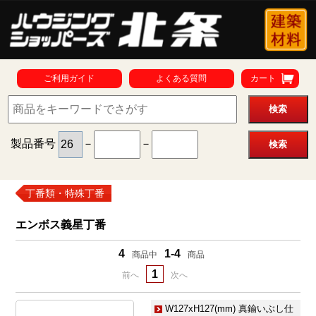
ご利用ガイド
よくある質問
カート
製品番号
－
－
丁番類・特殊丁番
エンボス義星丁番
4
1-4
商品中
商品
1
前へ
次へ
W127xH127(mm) 真鍮いぶし仕