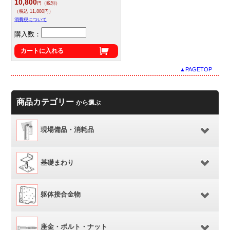
10,800
円（税別）
（税込 11,880円）
消費税について
購入数：
カートに入れる
▲PAGETOP
商品カテゴリー
から選ぶ
現場備品・消耗品
基礎まわり
躯体接合金物
座金・ボルト・ナット