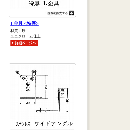
L金具 <特厚>
材質：鉄
ユニクローム仕上