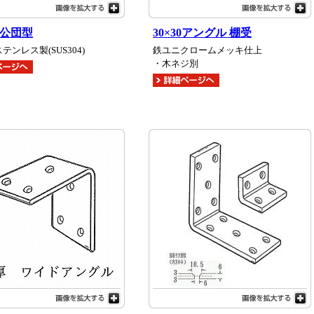
 公団型
30×30アングル 棚受
テンレス製(SUS304)
鉄ユニクロームメッキ仕上
・木ネジ別