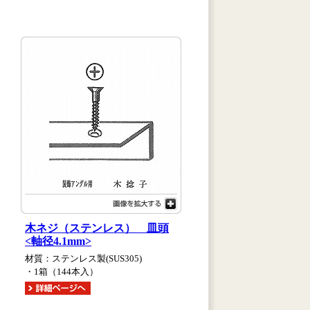
木ネジ（ステンレス） 皿頭
<軸径4.1mm>
材質：ステンレス製(SUS305)
・1箱（144本入）