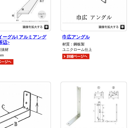
/イーグル] アルミアング
巾広アングル
等辺>
材質：鋼板製
引抜材
ユニクローム仕上
mm