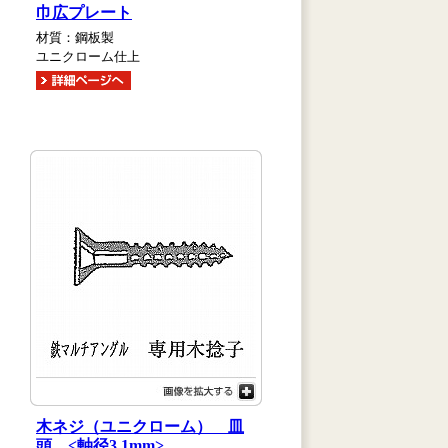
巾広プレート
材質：鋼板製
ユニクローム仕上
木ネジ（ユニクローム） 皿
頭 <軸径3.1mm>