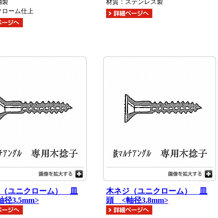
鋼製
材質：ステンレス製
クローム仕上
（ユニクローム） 皿
木ネジ（ユニクローム） 皿
径3.5mm>
頭 <軸径3.8mm>