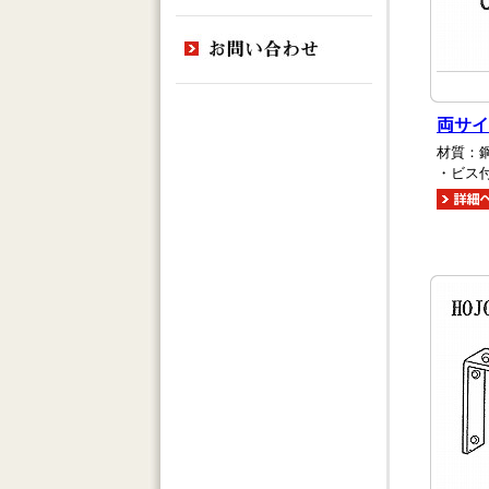
両サイ
材質：
・ビス