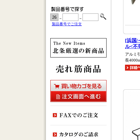
－
－
製品番号でご注文
[浜国
ル<不
アルミ
長4000