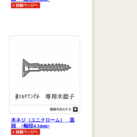
木ネジ（ユニクローム） 皿
頭 <軸径4.1mm>