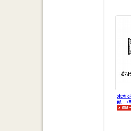
木ネジ
頭 <軸