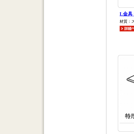
L金具
材質：ス