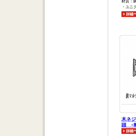
材質：
・ユニ
木ネジ
頭 <軸