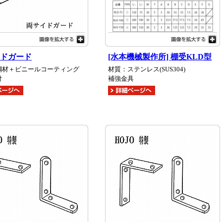
ドガード
[水本機械製作所] 棚受KLD型
鋼材＋ビニールコーティング
材質：ステンレス(SUS304)
付
補強金具