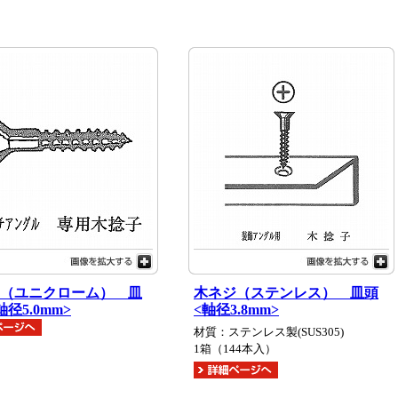
（ユニクローム） 皿
木ネジ（ステンレス） 皿頭
径5.0mm>
<軸径3.8mm>
材質：ステンレス製(SUS305)
1箱（144本入）