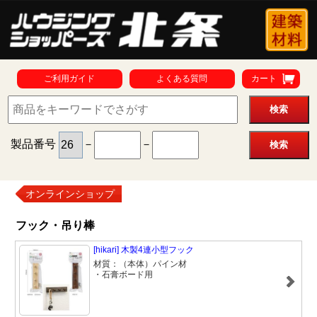
ご利用ガイド
よくある質問
カート
製品番号
－
－
オンラインショップ
フック・吊り棒
[hikari] 木製4連小型フック
材質：（本体）パイン材
・石膏ボード用