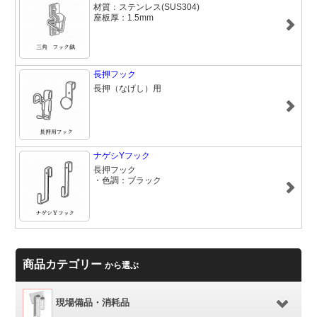
材質：ステンレス(SUS304)
座板厚：1.5mm
長押フック
長押（なげし）用
ナゲシYフック
長押フック
・色調：ブラック
商品カテゴリー
から選ぶ
現場備品・消耗品