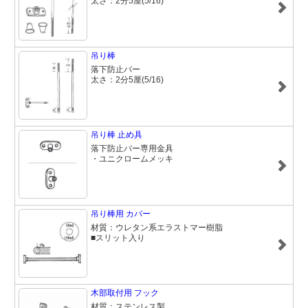
太さ：2分5厘(5/16)
吊り棒
落下防止バー
太さ：2分5厘(5/16)
吊り棒 止め具
落下防止バー専用金具
・ユニクロームメッキ
吊り棒用 カバー
材質：ウレタン系エラストマー樹脂
■スリット入り
木部取付用 フック
材質：ステンレス製