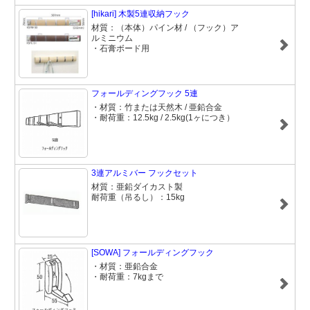
[hikari] 木製5連収納フック
材質：（本体）パイン材 / （フック）ア
ルミニウム
・石膏ボード用
フォールディングフック 5連
・材質：竹または天然木 / 亜鉛合金
・耐荷重：12.5kg / 2.5kg(1ヶにつき）
3連アルミバー フックセット
材質：亜鉛ダイカスト製
耐荷重（吊るし）：15kg
[SOWA] フォールディングフック
・材質：亜鉛合金
・耐荷重：7kgまで