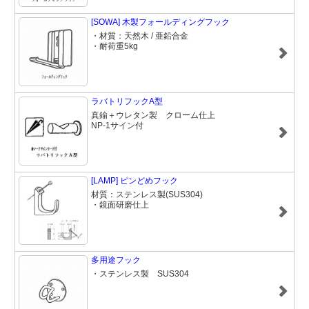
[SOWA] 木製フォールディングフック
・材質：天然木 / 亜鉛合金
・耐荷重5kg
ラバトリフックA型
真鍮＋ウレタン製 クローム仕上
NP-1サイン付
[LAMP] ピンどめフック
材質：ステンレス製(SUS304)
・鏡面研磨仕上
多用途フック
・ステンレス製 SUS304