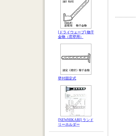
[ドライウェーブ] 物干
金物（窓壁用）
壁付固定式
[NEWHIKARI] ランド
リーホルダー