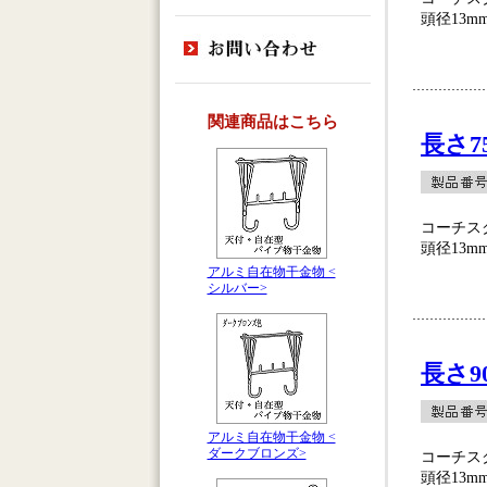
頭径13mm
関連商品はこちら
長さ7
コーチス
頭径13mm
アルミ自在物干金物 <
シルバー>
長さ9
アルミ自在物干金物 <
ダークブロンズ>
コーチス
頭径13mm