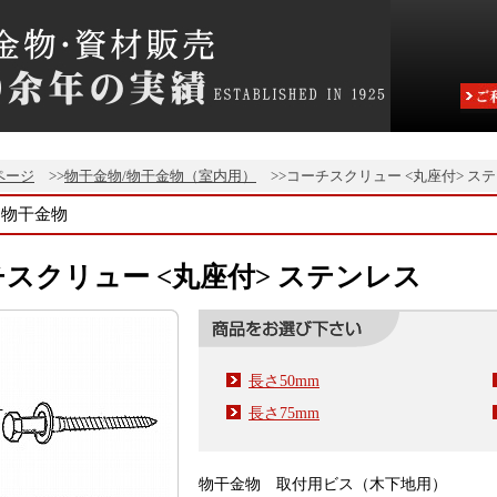
ページ
>>
物干金物/物干金物（室内用）
>>コーチスクリュー <丸座付> ス
物干金物
スクリュー <丸座付> ステンレス
長さ50mm
長さ75mm
物干金物 取付用ビス（木下地用）