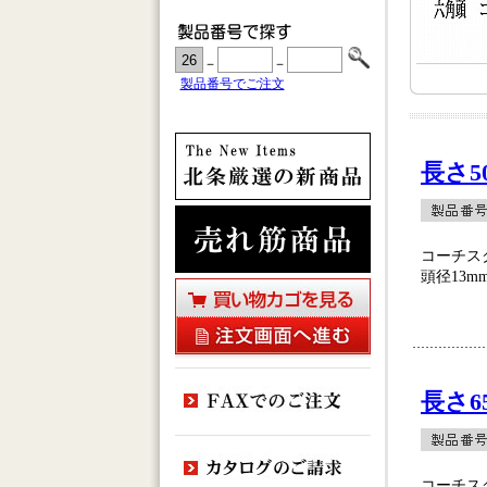
－
－
製品番号でご注文
長さ5
コーチス
頭径13mm
長さ6
コーチス