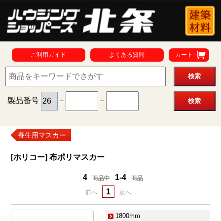
ご利用ガイド
よくある質問
カート
製品番号
－
－
養生用マスカー
[ホリコー] 布ポリマスカー
4
1-4
商品中
商品
1
前へ
次へ
1800mm