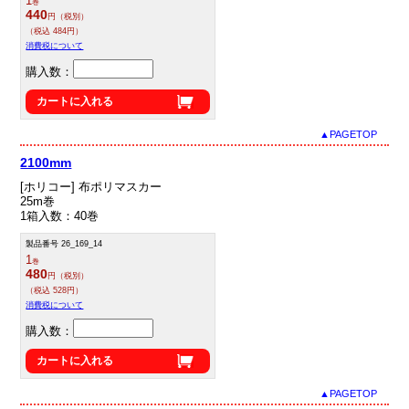
1
巻
440
円（税別）
（税込 484円）
消費税について
購入数：
カートに入れる
▲PAGETOP
2100mm
[ホリコー] 布ポリマスカー
25m巻
1箱入数：40巻
製品番号 26_169_14
1
巻
480
円（税別）
（税込 528円）
消費税について
購入数：
カートに入れる
▲PAGETOP