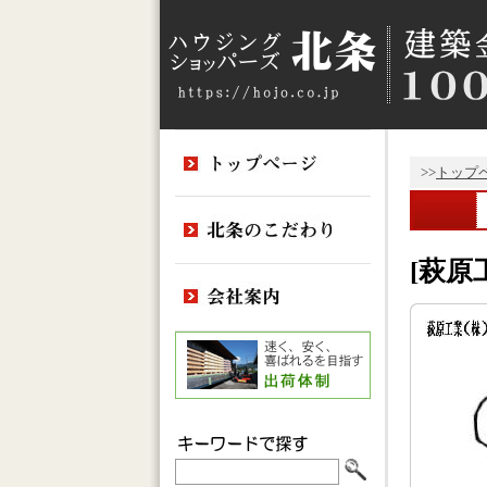
>>
トップ
[萩原