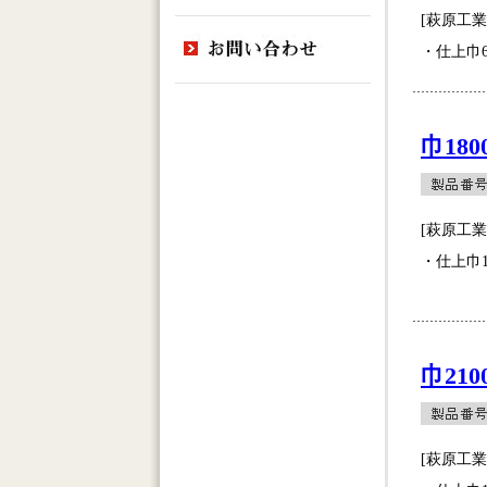
[萩原工
・仕上巾6
巾180
[萩原工
・仕上巾1
巾210
[萩原工