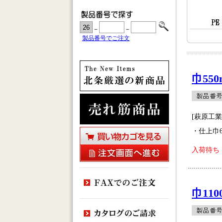
－
－
製品番号でご注文
巾550
[萩原工
・仕上巾6
入荷待ち
巾110