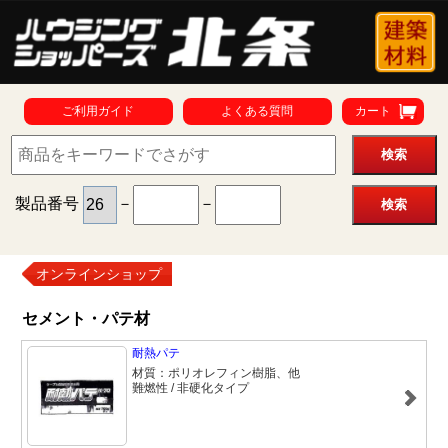
ご利用ガイド
よくある質問
カート
製品番号
－
－
オンラインショップ
セメント・パテ材
耐熱パテ
材質：ポリオレフィン樹脂、他
難燃性 / 非硬化タイプ