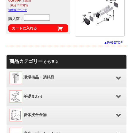
円（税別）
（税込 7,579円）
消費税について
購入数：
カートに入れる
▲PAGETOP
商品カテゴリー
から選ぶ
現場備品・消耗品
基礎まわり
躯体接合金物