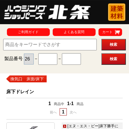
ご利用ガイド
よくある質問
カート
製品番号
－
－
換気口 床面/床下
床下ドレイン
1
1-1
商品中
商品
1
前へ
次へ
[エヌ・エス・ピー]床下勝手に