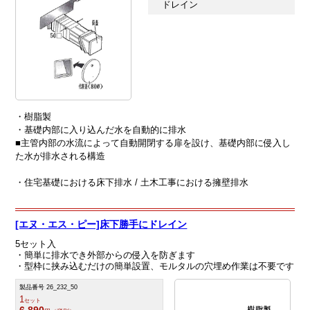
ドレイン
・樹脂製
・基礎内部に入り込んだ水を自動的に排水
■主管内部の水流によって自動開閉する扉を設け、基礎内部に侵入し
た水が排水される構造
・住宅基礎における床下排水 / 土木工事における擁壁排水
[エヌ・エス・ピー]床下勝手にドレイン
5セット入
・簡単に排水でき外部からの侵入を防ぎます
・型枠に挟み込むだけの簡単設置、モルタルの穴埋め作業は不要です
製品番号 26_232_50
1
セット
6,890