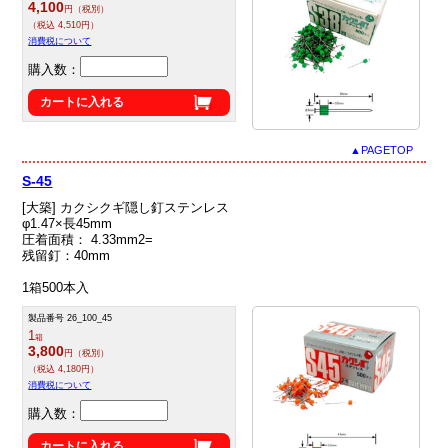
4,100
円（税別）
（税込 4,510円）
消費税について
購入数：
カートに入れる
▲PAGETOP
S-45
[大築] カクシクギ隠し釘ステンレス
φ1.47×長45mm
圧着面積： 4.33mm2=
残留釘：40mm
1箱500本入
製品番号 26_100_45
1
箱
3,800
円（税別）
（税込 4,180円）
消費税について
購入数：
カートに入れる