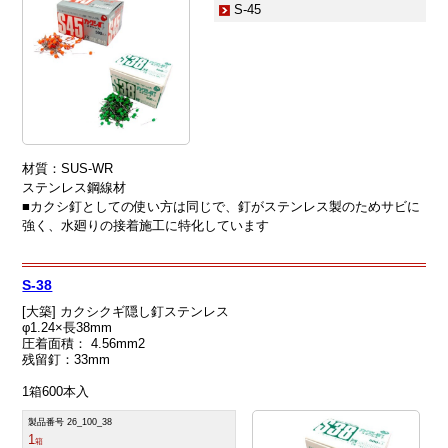
S-45
材質：SUS-WR
ステンレス鋼線材
■カクシ釘としての使い方は同じで、釘がステンレス製のためサビに
強く、水廻りの接着施工に特化しています
S-38
[大築] カクシクギ隠し釘ステンレス
φ1.24×長38mm
圧着面積： 4.56mm2
残留釘：33mm
1箱600本入
製品番号 26_100_38
1
箱