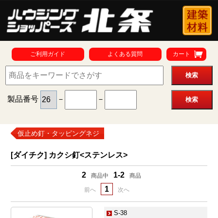
ご利用ガイド
よくある質問
カート
製品番号
－
－
仮止め釘・タッピングネジ
[ダイチク] カクシ釘<ステンレス>
2
1-2
商品中
商品
1
前へ
次へ
S-38