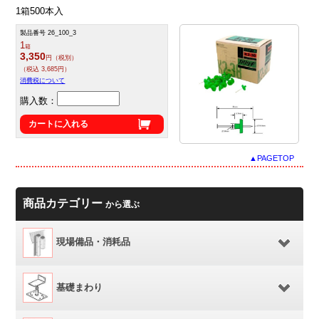
1箱500本入
製品番号 26_100_3
1
箱
3,350
円（税別）
（税込 3,685円）
消費税について
購入数：
カートに入れる
▲PAGETOP
商品カテゴリー
から選ぶ
現場備品・消耗品
基礎まわり