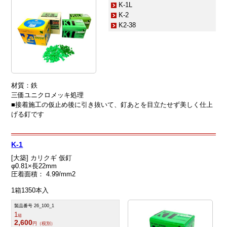
K-1L
K-2
K2-38
材質：鉄
三価ユニクロメッキ処理
■接着施工の仮止め後に引き抜いて、釘あとを目立たせず美しく仕上
げる釘です
K-1
[大築] カリクギ 仮釘
φ0.81×長22mm
圧着面積： 4.99/mm2
1箱1350本入
製品番号 26_100_1
1
箱
2,600
円（税別）