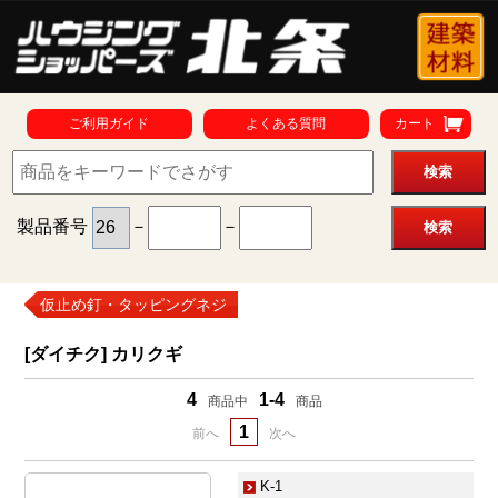
ご利用ガイド
よくある質問
カート
製品番号
－
－
仮止め釘・タッピングネジ
[ダイチク] カリクギ
4
1-4
商品中
商品
1
前へ
次へ
K-1