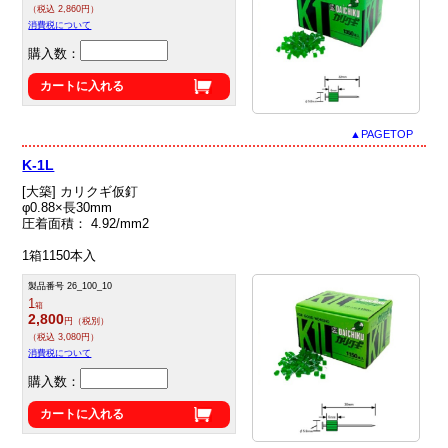
（税込 2,860円）
消費税について
購入数：
カートに入れる
▲PAGETOP
K-1L
[大築] カリクギ仮釘
φ0.88×長30mm
圧着面積： 4.92/mm2
1箱1150本入
製品番号 26_100_10
1
箱
2,800
円（税別）
（税込 3,080円）
消費税について
購入数：
カートに入れる