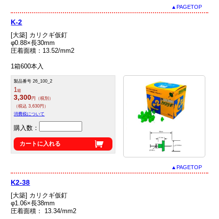
▲PAGETOP
K-2
[大築] カリクギ仮釘
φ0.88×長30mm
圧着面積：13.52/mm2
1箱600本入
製品番号 26_100_2
1
箱
3,300
円（税別）
（税込 3,630円）
消費税について
購入数：
カートに入れる
▲PAGETOP
K2-38
[大築] カリクギ仮釘
φ1.06×長38mm
圧着面積： 13.34/mm2