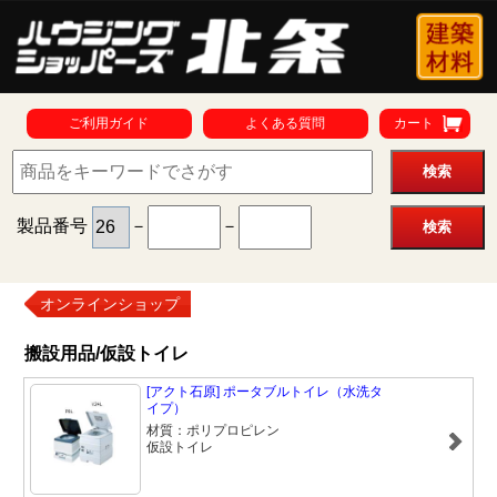
ご利用ガイド
よくある質問
カート
製品番号
－
－
オンラインショップ
搬設用品/仮設トイレ
[アクト石原] ポータブルトイレ（水洗タ
イプ）
材質：ポリプロピレン
仮設トイレ