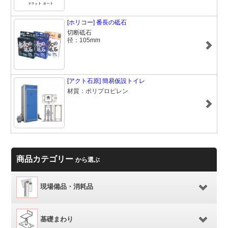
[ホリコー] 番長の砥石
切断砥石
径：105mm
[アクト石原] 簡易仮設トイレ
材質：ポリプロピレン
商品カテゴリー
から選ぶ
現場備品・消耗品
基礎まわり