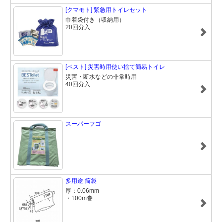
[クマモト] 緊急用トイレセット
巾着袋付き（収納用）
20回分入
[ベスト] 災害時用使い捨て簡易トイレ
災害・断水などの非常時用
40回分入
スーパーフゴ
多用途 筒袋
厚：0.06mm
・100m巻