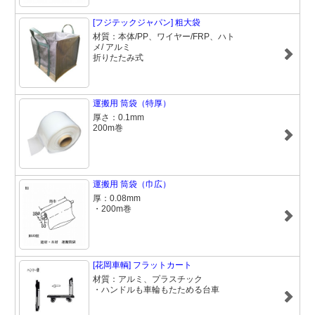
[フジテックジャパン] 粗大袋
材質：本体/PP、ワイヤー/FRP、ハト
メ/ アルミ
折りたたみ式
運搬用 筒袋（特厚）
厚さ：0.1mm
200m巻
運搬用 筒袋（巾広）
厚：0.08mm
・200m巻
[花岡車輌] フラットカート
材質：アルミ、プラスチック
・ハンドルも車輪もたためる台車